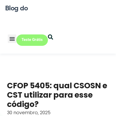
Blog do
Teste Grátis
Vendas Online
Loja física
Pequena indústria
CFOP 5405: qual CSOSN e
CST utilizar para esse
código?
30 novembro, 2025