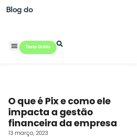
Blog do
Teste Grátis
Vendas Online
Loja física
Pequena indústria
O que é Pix e como ele
impacta a gestão
financeira da empresa
13 março, 2023