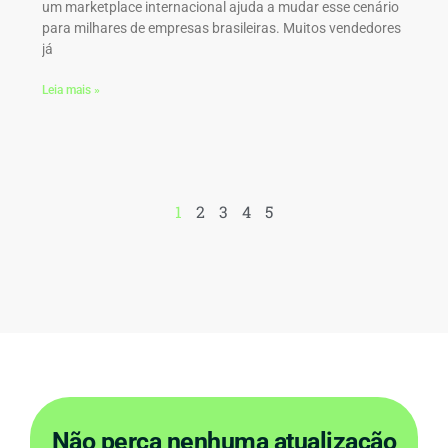
um marketplace internacional ajuda a mudar esse cenário
para milhares de empresas brasileiras. Muitos vendedores
já
Leia mais »
1
2
3
4
5
Não perca nenhuma atualização