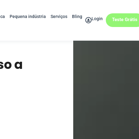
ica
Pequena indústria
Serviços
Bling
Login
Teste Grátis
so a