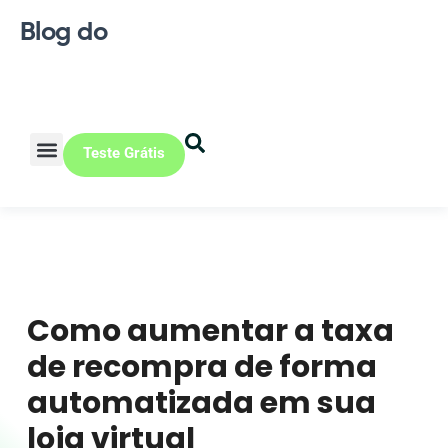
Blog do
Teste Grátis
Vendas Online
Loja física
Pequena indústria
Como aumentar a taxa
de recompra de forma
automatizada em sua
loja virtual