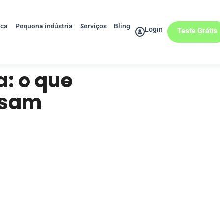
ica
Pequena indústria
Serviços
Bling
Login
Teste Grátis
a: o que
isam