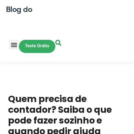
Blog do
Teste Grátis
Vendas Online
Loja física
Pequena indústria
Quem precisa de
contador? Saiba o que
pode fazer sozinho e
quando pedir ajuda