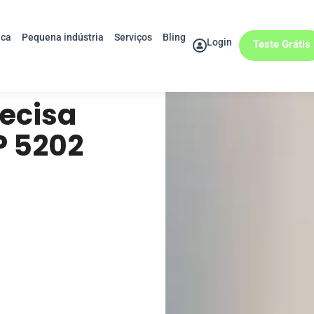
ica
Pequena indústria
Serviços
Bling
Login
Teste Grátis
recisa
P 5202