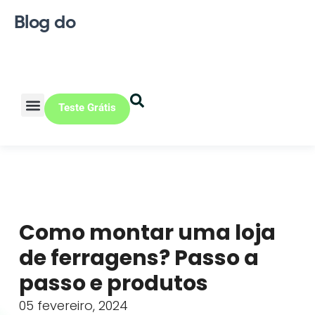
Blog do
Teste Grátis
Vendas Online
Loja física
Pequena indústria
Como montar uma loja
de ferragens? Passo a
passo e produtos
05 fevereiro, 2024