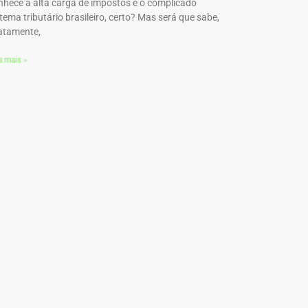
nhece a alta carga de impostos e o complicado
stema tributário brasileiro, certo? Mas será que sabe,
atamente,
a mais »