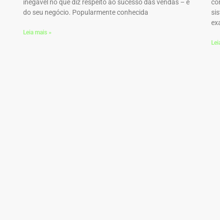
inegável no que diz respeito ao sucesso das vendas – e
co
do seu negócio. Popularmente conhecida
si
ex
Leia mais »
Lei