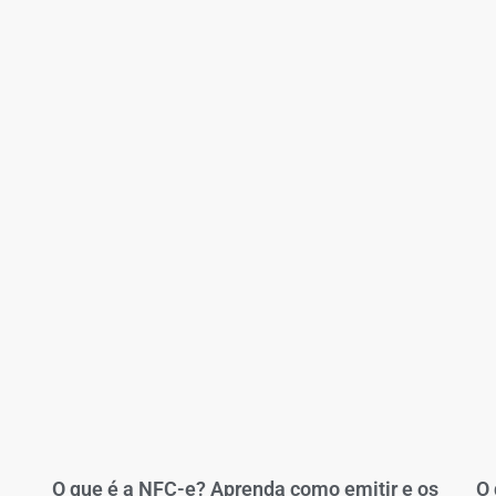
O que é a NFC-e? Aprenda como emitir e os
O 