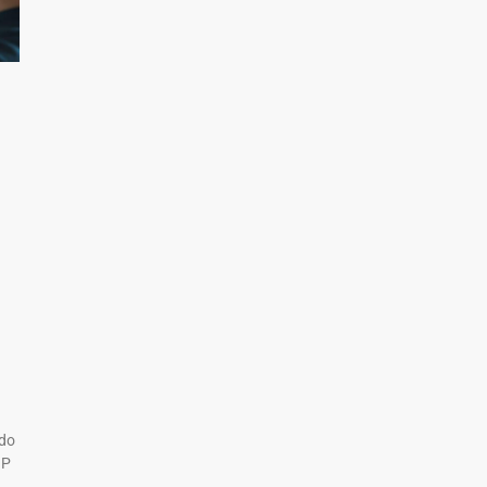
 do
OP