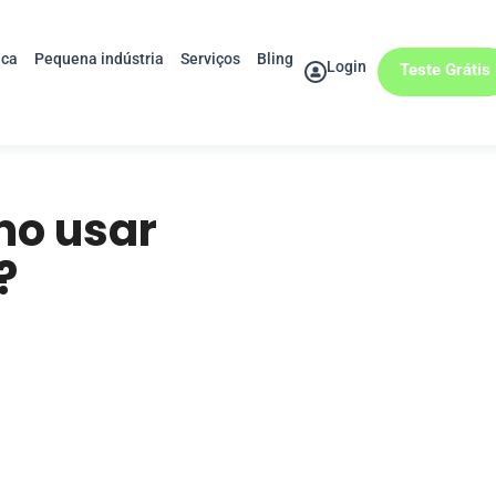
ica
Pequena indústria
Serviços
Bling
Login
Teste Grátis
mo usar
?