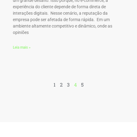
um grande desafio. Isso porque, no e-commerce, a
experiência do cliente depende de forma direta de
interações digitais. Nesse cenário, a reputação da
empresa pode ser afetada de forma rápida. Em um
ambiente altamente competitivo e dinâmico, onde as
opiniões
Leia mais »
1
2
3
4
5