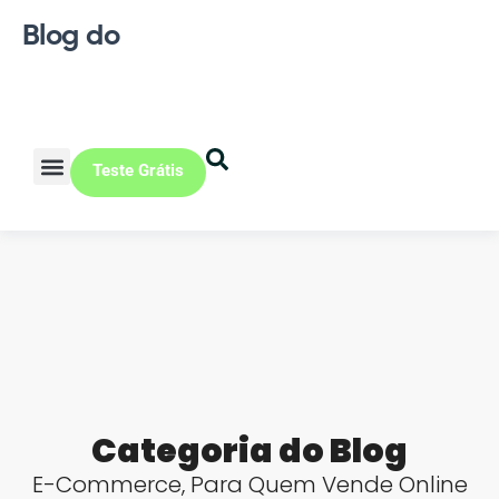
Blog do
Teste Grátis
Vendas Online
Loja física
Pequena indústria
Categoria do Blog
E-Commerce
,
Para Quem Vende Online