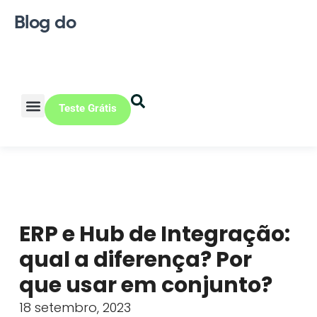
Blog do
Teste Grátis
Vendas Online
Loja física
Pequena indústria
ERP e Hub de Integração:
qual a diferença? Por
que usar em conjunto?
18 setembro, 2023