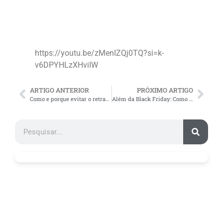
https://youtu.be/zMenIZQj0TQ?si=k-
v6DPYHLzXHviIW
ARTIGO ANTERIOR
PRÓXIMO ARTIGO
Como e porque evitar o retrabalho na força de vendas
Além da Black Friday: Como incentivar a recompra na sua loja virtual