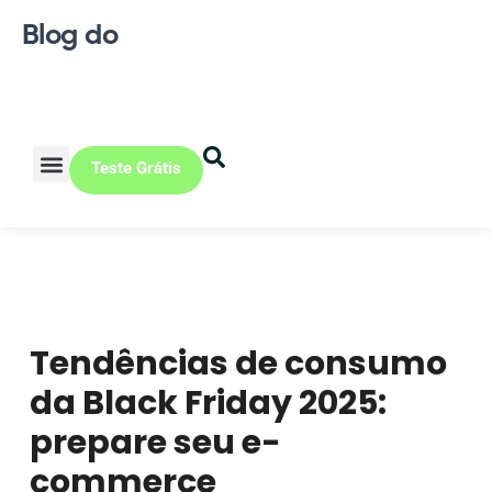
Blog do
Teste Grátis
Vendas Online
Loja física
Pequena indústria
Tendências de consumo
da Black Friday 2025:
prepare seu e-
commerce