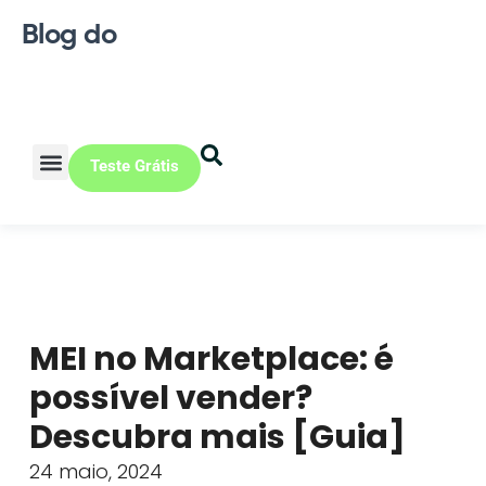
Blog do
Teste Grátis
Vendas Online
Loja física
Pequena indústria
MEI no Marketplace: é
possível vender?
Descubra mais [Guia]
24 maio, 2024